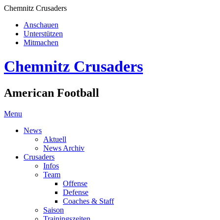
Chemnitz Crusaders
Anschauen
Unterstützen
Mitmachen
Chemnitz Crusaders
American Football
Menu
News
Aktuell
News Archiv
Crusaders
Infos
Team
Offense
Defense
Coaches & Staff
Saison
Trainingszeiten