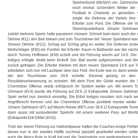
Spielverbund (MdSpV) ein. Zahlreiche
noch einmal schönstem Wetter die 
Football in Chemnitz zu genießen. 
zeigte die Defense der Varlets ihre
Erfurter zum Punt. Die Offense der V
Stammquarterback Johann Sahlmann
zuletzt mehrere Spiele hatte pausieren müssen. Schnell kam dann auch der e
Oehme (#11) den Ball bekam und zum Touchdown lief. Neuer Spielstand war 
Simeon Oehme (#11)). Schlag auf Schlag ging es weiter. Die Defense erob
Wollschläger (#30) ein Fumble der Erfurter. Kaum in Ballbesitz war der näc
durch Tommy Hoffmann (#38) erzielt und die Führung wuchs auf 14:0. Der K
Indigos erfolgte direkt beim Kickoff. Der Ball wurde aufgenommen und dir
zurück getragen. Die Erfurter blieben mit dem neuen Spielstand 14:6 auf T
arbeiteten sich nun mit Laufspiel über das Feld. Am Ende war es dann wied
der den Touchdown zum 20:6 erzielte. Diesmal gelang es den Er
Resultatsverbesserung zu erzielen. Mit dem Punt der Gäste wurden die 
Chemnitzer Offense setzte erfolgreich ihr System weiter um. Mit einem
Uhlmann (#14) wurde die Führung auf 28:6 (2 Extrapunkte Johann Sahlma
Spiel verlief nun ziemlich einseitig. Die Erfurt Indigos mussten sich nach
Angriffsrecht trennen und die Chemnitzer Offense punktete munter weiter
Johann Sahlmann (#7) auf Maxim Riewe (#87) zum 36:6 (2 Extrapunkte Tom
dann quasi mit auslaufender Spieluhr mit einem weiteren Pass auf Mori
(Extrapunkt Erik Ellßel (#10)).
Trotz der klaren Führung zur Halbzeitpause hatten die Coaches einige Fehler
denen nun in der zweiten Hälfte nochmal speziell gearbeitet werden sollt
auch die Mercy Rule in Kraft trat und die Spielzeituhr nun weitestgehend dur