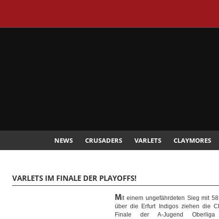
CHEMNITZ CRUSADERS
NEWS
CRUSADERS
VARLETS
CLAYMORES
VARLETS IM FINALE DER PLAYOFFS!
M
it einem ungefährdeten Sieg mit 58:
über die Erfurt Indigos ziehen die C
Finale der A-Jugend Oberliga 