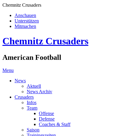
Chemnitz Crusaders
Anschauen
Unterstützen
Mitmachen
Chemnitz Crusaders
American Football
Menu
News
Aktuell
News Archiv
Crusaders
Infos
Team
Offense
Defense
Coaches & Staff
Saison
Trainingszeiten