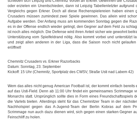
schieben sich Leipzig und Chemnitz vorbei an Erkner. Gewinnen die Crusader
oder erzielen ein Unentschieden, dann ist Leipzig Tabellenletzter aufgrund 
Vergleichs gegen Erkner. Doch all diese Rechenspielereien haben einen 
Crusaders müssen zumindest zwei Spiele gewinnen. Das allein wird scho
Aufgabe werden. Der Anfang muss am kommenden Sonntag gegen die Razo
es in der Offense endlich wieder gelingt, den Gegner auf dem Feld zu schl
ist noch alles möglich. Die Defense wird ihren Anteil sicher wie gewohnt beitra
Unterstützung vom Spielfeldrand nötig. Also kommt vorbei und unterstützt l
und zeigt allen anderen in der Liga, dass die Saison noch nicht gelaufen 
eröffnet!
Chemnitz Crusaders vs. Erkner Razorbacks
Datum: Sonntag, 23. September
Kickoff: 15 Uhr (Chemnitz, Sportplatz des CWSV, Straße Usti nad Labem 42)
Wem das alles nicht genug American Football ist, der kommt einfach bereits 
auf das Usti-Field. Denn ab 11:00 Uhr findet ein gemeinsames Scrimmage v
Monarchs statt. Ursprünglich sollte dies in Form eines Freundschaftsspiels 
die Varlets bieten. Allerdings steht für das Chemnitzer Team in der nächs
Nachholspiel gegen das A-Jugend-Team der Berlin Kobras auf dem P
Scrimmage nun auch dazu dienen wird, sich gegen einen starken Gegner au
Feinschliff zu holen.