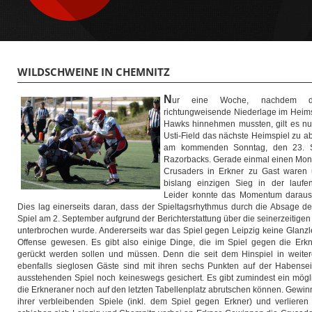
WILDSCHWEINE IN CHEMNITZ
N
ur eine Woche, nachdem di
richtungweisende Niederlage im Heims
Hawks hinnehmen mussten, gilt es n
Usti-Field das nächste Heimspiel zu ab
am kommenden Sonntag, den 23. S
Razorbacks. Gerade einmal einen Monat 
Crusaders in Erkner zu Gast waren 
bislang einzigen Sieg in der laufen
Leider konnte das Momentum daraus 
Dies lag einerseits daran, dass der Spieltagsrhythmus durch die Absage de
Spiel am 2. September aufgrund der Berichterstattung über die seinerzeitigen
unterbrochen wurde. Andererseits war das Spiel gegen Leipzig keine Glanzl
Offense gewesen. Es gibt also einige Dinge, die im Spiel gegen die Er
gerückt werden sollen und müssen. Denn die seit dem Hinspiel in weit
ebenfalls sieglosen Gäste sind mit ihren sechs Punkten auf der Habens
ausstehenden Spiel noch keineswegs gesichert. Es gibt zumindest ein mögl
die Erkneraner noch auf den letzten Tabellenplatz abrutschen können. Gewi
ihrer verbleibenden Spiele (inkl. dem Spiel gegen Erkner) und verlieren 