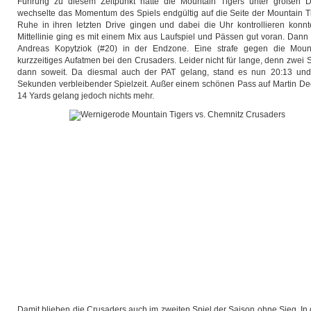
Führung zu diesem Zeitpunkt hätte die Mountain Tigers unter großen D
wechselte das Momentum des Spiels endgültig auf die Seite der Mountain Ti
Ruhe in ihren letzten Drive gingen und dabei die Uhr kontrollieren konnt
Mittellinie ging es mit einem Mix aus Laufspiel und Pässen gut voran. Dan
Andreas Kopytziok (#20) in der Endzone. Eine strafe gegen die Mount
kurzzeitiges Aufatmen bei den Crusaders. Leider nicht für lange, denn zwei 
dann soweit. Da diesmal auch der PAT gelang, stand es nun 20:13 un
Sekunden verbleibender Spielzeit. Außer einem schönen Pass auf Martin Dec
14 Yards gelang jedoch nichts mehr.
Damit blieben die Crusaders auch im zweiten Spiel der Saison ohne Sieg. In 