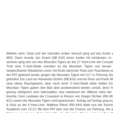
Weitere zehn Yards und der nächsten ersten Versuch ging auf das Konto 
#83). Dann musste Jan Doant (QB #19) einen harten Hit einstecken, in 
verloren ging und von den Mountain Tigers an der 27-Yard-Linie der Crusade
Trotz eine 5-Yard-Strafe machten es die Mountain Tigers nun besser
vergleichbaren Situationen zuvor. Am Ende stand der Pass zum Touchdown au
der PAT geblockt wurde, gingen die Mountain Tigers mit 13:7 in Führung. N
gefordert. Ein Lauf von Alexander Gruhle (RB #24) und ein Pass auf Frank 
zwar etwas Raumgewinn, aber nach einer 5-Yard-Strafe blieb letzten En
Mountain Tigers gaben den Ball aber postwendend wieder zurück, denn F
gelang erfolgreich eine Interception, was wiederum die Offense nahe der Mi
brachte. Dem Laufspiel der Crusaders in Person von Gregor Richter (RB #8
#21) waren die Mountain Tigers nicht gewachsen. Schlag auf Schlag ging es
& Goal an der 4-Yard-Linie. Matthias Pitsch (RB #44) blieb nun der Touch
Ausgleich zum 13:13. Mit dem PAT kam nun die Chance zur Führung, die a