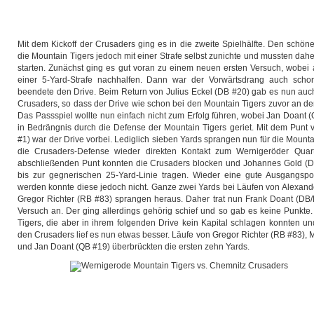
Mit dem Kickoff der Crusaders ging es in die zweite Spielhälfte. Den schö
die Mountain Tigers jedoch mit einer Strafe selbst zunichte und mussten dahe
starten. Zunächst ging es gut voran zu einem neuen ersten Versuch, wobei 
einer 5-Yard-Strafe nachhalfen. Dann war der Vorwärtsdrang auch scho
beendete den Drive. Beim Return von Julius Eckel (DB #20) gab es nun auch
Crusaders, so dass der Drive wie schon bei den Mountain Tigers zuvor an der 
Das Passspiel wollte nun einfach nicht zum Erfolg führen, wobei Jan Doant
in Bedrängnis durch die Defense der Mountain Tigers geriet. Mit dem Punt 
#1) war der Drive vorbei. Lediglich sieben Yards sprangen nun für die Mounta
die Crusaders-Defense wieder direkten Kontakt zum Wernigeröder Qua
abschließenden Punt konnten die Crusaders blocken und Johannes Gold (D
bis zur gegnerischen 25-Yard-Linie tragen. Wieder eine gute Ausgangsposi
werden konnte diese jedoch nicht. Ganze zwei Yards bei Läufen von Alexand
Gregor Richter (RB #83) sprangen heraus. Daher trat nun Frank Doant (DB/
Versuch an. Der ging allerdings gehörig schief und so gab es keine Punkte.
Tigers, die aber in ihrem folgenden Drive kein Kapital schlagen konnten un
den Crusaders lief es nun etwas besser. Läufe von Gregor Richter (RB #83), M
und Jan Doant (QB #19) überbrückten die ersten zehn Yards.