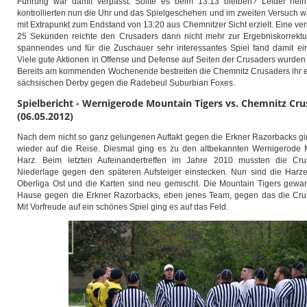
Führung war damit verpasst. Sollte es beim 13:13 bleiben? Leider nein
kontrollierten nun die Uhr und das Spielgeschehen und im zweiten Versuch 
mit Extrapunkt zum Endstand von 13:20 aus Chemnitzer Sicht erzielt. Eine ver
25 Sekunden reichte den Crusaders dann nicht mehr zur Ergebniskorrektu
spannendes und für die Zuschauer sehr interessantes Spiel fand damit ein
Viele gute Aktionen in Offense und Defense auf Seiten der Crusaders wurden
Bereits am kommenden Wochenende bestreiten die Chemnitz Crusaders ihr e
sächsischen Derby gegen die Radebeul Suburbian Foxes.
Spielbericht - Wernigerode Mountain Tigers vs. Chemnitz Cru
(06.05.2012)
Nach dem nicht so ganz gelungenen Auftakt gegen die Erkner Razorbacks gin
wieder auf die Reise. Diesmal ging es zu den altbekannten Wernigerode 
Harz. Beim letzten Aufeinandertreffen im Jahre 2010 mussten die Cru
Niederlage gegen den späteren Aufsteiger einstecken. Nun sind die Harze
Oberliga Ost und die Karten sind neu gemischt. Die Mountain Tigers gewann
Hause gegen die Erkner Razorbacks, eben jenes Team, gegen das die Crus
Mit Vorfreude auf ein schönes Spiel ging es auf das Feld.