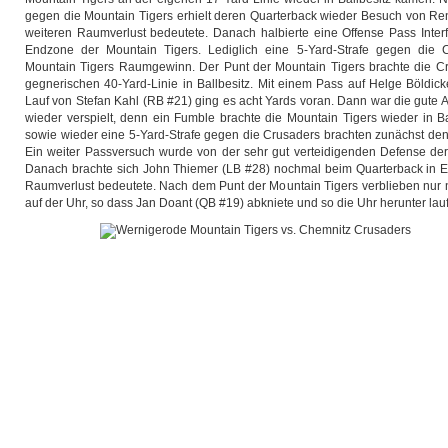
gegen die Mountain Tigers erhielt deren Quarterback wieder Besuch von Re
weiteren Raumverlust bedeutete. Danach halbierte eine Offense Pass Interf
Endzone der Mountain Tigers. Lediglich eine 5-Yard-Strafe gegen die 
Mountain Tigers Raumgewinn. Der Punt der Mountain Tigers brachte die Cr
gegnerischen 40-Yard-Linie in Ballbesitz. Mit einem Pass auf Helge Böldi
Lauf von Stefan Kahl (RB #21) ging es acht Yards voran. Dann war die gute
wieder verspielt, denn ein Fumble brachte die Mountain Tigers wieder in Ba
sowie wieder eine 5-Yard-Strafe gegen die Crusaders brachten zunächst den
Ein weiter Passversuch wurde von der sehr gut verteidigenden Defense de
Danach brachte sich John Thiemer (LB #28) nochmal beim Quarterback in E
Raumverlust bedeutete. Nach dem Punt der Mountain Tigers verblieben nu
auf der Uhr, so dass Jan Doant (QB #19) abkniete und so die Uhr herunter lauf