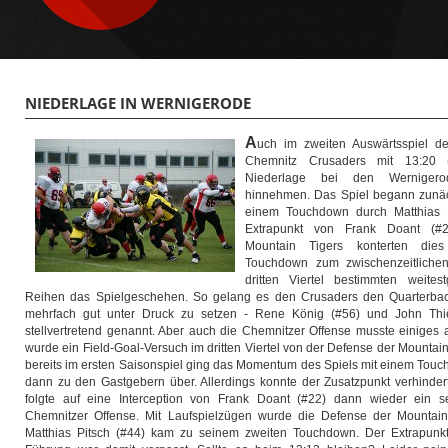
NIEDERLAGE IN WERNIGERODE
A
uch im zweiten Auswärtsspiel d
Chemnitz Crusaders mit 13:20 (7
Niederlage bei den Wernigero
hinnehmen. Das Spiel begann zunäc
einem Touchdown durch Matthias 
Extrapunkt von Frank Doant (#2
Mountain Tigers konterten di
Touchdown zum zwischenzeitliche
dritten Viertel bestimmten weite
Reihen das Spielgeschehen. So gelang es den Crusaders den Quarterbac
mehrfach gut unter Druck zu setzen - Rene König (#56) und John Thi
stellvertretend genannt. Aber auch die Chemnitzer Offense musste einiges 
wurde ein Field-Goal-Versuch im dritten Viertel von der Defense der Mountai
bereits im ersten Saisonspiel ging das Momentum des Spiels mit einem Touch
dann zu den Gastgebern über. Allerdings konnte der Zusatzpunkt verhinder
folgte auf eine Interception von Frank Doant (#22) dann wieder ein s
Chemnitzer Offense. Mit Laufspielzügen wurde die Defense der Mountain
Matthias Pitsch (#44) kam zu seinem zweiten Touchdown. Der Extrapunkt