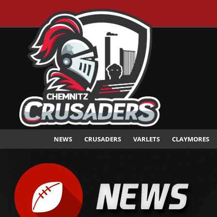
CHEMNITZ CRUSADERS
NEWS
CRUSADERS
VARLETS
CLAYMORES