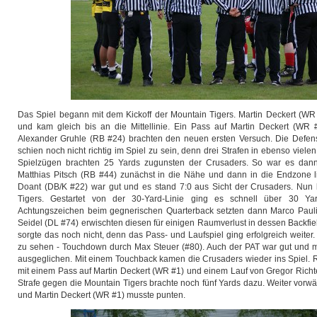
Das Spiel begann mit dem Kickoff der Mountain Tigers. Martin Deckert (WR
und kam gleich bis an die Mittellinie. Ein Pass auf Martin Deckert (WR
Alexander Gruhle (RB #24) brachten den neuen ersten Versuch. Die Defen
schien noch nicht richtig im Spiel zu sein, denn drei Strafen in ebenso viel
Spielzügen brachten 25 Yards zugunsten der Crusaders. So war es dan
Matthias Pitsch (RB #44) zunächst in die Nähe und dann in die Endzone l
Doant (DB/K #22) war gut und es stand 7:0 aus Sicht der Crusaders. Nun 
Tigers. Gestartet von der 30-Yard-Linie ging es schnell über 30 Ya
Achtungszeichen beim gegnerischen Quarterback setzten dann Marco Paul
Seidel (DL #74) erwischten diesen für einigen Raumverlust in dessen Backfie
sorgte das noch nicht, denn das Pass- und Laufspiel ging erfolgreich weiter
zu sehen - Touchdown durch Max Steuer (#80). Auch der PAT war gut und mi
ausgeglichen. Mit einem Touchback kamen die Crusaders wieder ins Spiel. 
mit einem Pass auf Martin Deckert (WR #1) und einem Lauf von Gregor Richt
Strafe gegen die Mountain Tigers brachte noch fünf Yards dazu. Weiter vorwär
und Martin Deckert (WR #1) musste punten.