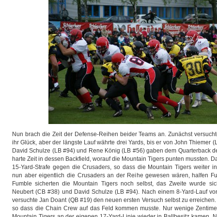
Nun brach die Zeit der Defense-Reihen beider Teams an. Zunächst versucht
ihr Glück, aber der längste Lauf währte drei Yards, bis er von John Thiemer 
David Schulze (LB #94) und Rene König (LB #56) gaben dem Quarterback de
harte Zeit in dessen Backfield, worauf die Mountain Tigers punten mussten. D
15-Yard-Strafe gegen die Crusaders, so dass die Mountain Tigers weiter in
nun aber eigentlich die Crusaders an der Reihe gewesen wären, halfen F
Fumble sicherten die Mountain Tigers noch selbst, das Zweite wurde si
Neubert (CB #38) und David Schulze (LB #94). Nach einem 8-Yard-Lauf vo
versuchte Jan Doant (QB #19) den neuen ersten Versuch selbst zu erreichen
so dass die Chain Crew auf das Feld kommen musste. Nur wenige Zentimete
Mountain Tigers an der eigenen 17-Yard-Linie wieder in Ballbesitz kamen. N