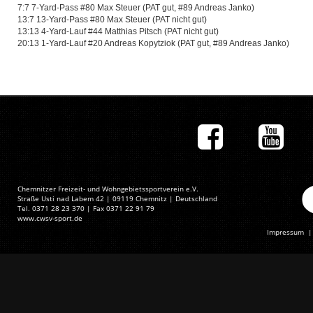
7:7 7-Yard-Pass #80 Max Steuer (PAT gut, #89 Andreas Janko)
13:7 13-Yard-Pass #80 Max Steuer (PAT nicht gut)
13:13 4-Yard-Lauf #44 Matthias Pitsch (PAT nicht gut)
20:13 1-Yard-Lauf #20 Andreas Kopytziok (PAT gut, #89 Andreas Janko)
Chemnitzer Freizeit- und Wohngebietssportverein e.V.
Straße Usti nad Labem 42 | 09119 Chemnitz | Deutschland
Tel. 0371 28 23 370 | Fax 0371 22 91 79
www.cwsv-sport.de
Impressum