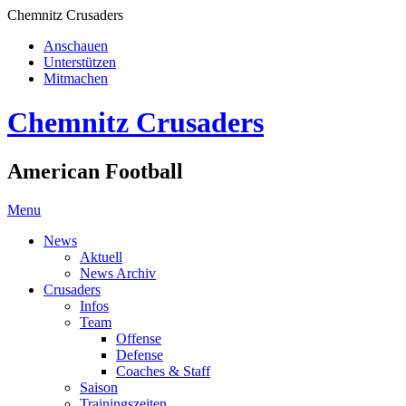
Chemnitz Crusaders
Anschauen
Unterstützen
Mitmachen
Chemnitz Crusaders
American Football
Menu
News
Aktuell
News Archiv
Crusaders
Infos
Team
Offense
Defense
Coaches & Staff
Saison
Trainingszeiten