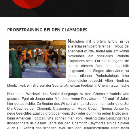
PROBETRAINING BEI DEN CLAYMORES
N
achdem mit großem Erfolg in de
altersklassenübergreifende Tryout d
absolviert wurde, findet nun am komm
November, ein spezielles Probet
Claymores statt. Für die B-Jugend d
die in diesem Jahr eine beachtli
insgesamt drei Siegen absolvierte,
eines offenen Probetrainings inte
Jugendliche gesucht. Allen Neuling
Möglichkeit, ein Bild von der Sportart American Football in Chemnitz zu mach
Nach dem Wechsel des Senior-Jahrgangs zu den Chemnitz Varlets wer
gesucht. Egal ob Junge oder Mädchen, wenn Du zwischen 12 und 16 Jahren 
hier genau richtig. Zu Beginn des Wintertrainings ist zudem ein sehr guter Zei
Die Coaches der Chemnitz Claymores um Head Coach Thomas Junge hoffe
neue Gesichter. Egal ob groß oder klein, dick oder dünn - für jeden findet sic
beim American Football. Wie schnell man vom Neuling zum Leistungsträg
insbesondere in diesem Jahre bei den Chemnitz Claymores einige Spieler 
Auch Du kannst das schaffen! Wer sich der Herausforderung einer faszi