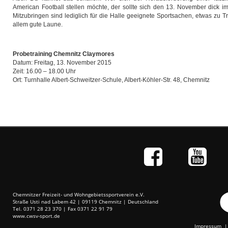
American Football stellen möchte, der sollte sich den 13. November dick i
Mitzubringen sind lediglich für die Halle geeignete Sportsachen, etwas zu Tr
allem gute Laune.
Probetraining Chemnitz Claymores
Datum: Freitag, 13. November 2015
Zeit: 16.00 – 18.00 Uhr
Ort: Turnhalle Albert-Schweitzer-Schule, Albert-Köhler-Str. 48, Chemnitz
Chemnitzer Freizeit- und Wohngebietssportverein e.V.
Straße Usti nad Labem 42 | 09119 Chemnitz | Deutschland
Tel. 0371 28 23 370 | Fax 0371 22 91 79
www.cwsv-sport.de
Impressum