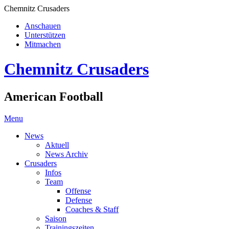
Chemnitz Crusaders
Anschauen
Unterstützen
Mitmachen
Chemnitz Crusaders
American Football
Menu
News
Aktuell
News Archiv
Crusaders
Infos
Team
Offense
Defense
Coaches & Staff
Saison
Trainingszeiten