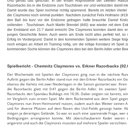
Und genau das geschah. In der ersten Angriffsserie der zweiten Halbze
Razorbacks bis in die Endzone zum Touchdown vor und verkürzten damit inkl
Damit wurde das Spiel nochmal richtig spannend. Bereits im letzten Viert
die Claymores noch einmal punkten. Nachdem zunächst Felix Hofmann (#19)
den Ball bis kurz vor die Endzone getragen hatte brauchte Daniel Kisl
vollenden - Touchdown. Auch Martin Brendel (#40) war wieder mit dem Extr
der Endstand von 21:7 damit erreicht. Die Claymores konnten damit den ers
jungen Geschichte feiern. Auch wenn am Ende nicht alles perfekt lief, so 
Erfolg im Vordergrund. Damit in den kommenden Spielen weitere Siege folge
noch einiges an Arbeit im Training nötig, um die nötige Konstanz im Spiel z
kommenden Soche können die Claymores dies bei den Berlin Adler unter Bewe
Spielbericht - Chemnitz Claymores vs. Erkner Razorbacks (02.
Der Wochentakt mit Spielen der Claymores ging nun in die nächste Ru
Auftritt gegen die Berlin Adler stand nun mit den Erkner Razorbacks ein G
ebenso die Varlets mit zwei Niederlagen in die Saison gestartet war. Ihren
die Razorbacks glatt mit 0:41 gegen die Berlin Adler. Im zweiten Spiel
Razorbacks den Spandau Bulldogs mit 16:36. Dabei zeigten sie bereits, ein
im Vergleich zum ersten Spiel. Mit dem Rückenwind aus dem Spiel gegen
Claymores nun ihren Heimvorteil nutzen, zudem auch das Wetter seinen An
und für diverse Pfützen auf dem Rasen des Usti-Fields gesorgt hatte. 
mögen ja derartiges Gelände. So war es auch eine spannende Frage, wer 
Bedingungen arrangieren konnte. Mit überschaubarem Kader waren 
angereist und auch die Claymores mussten auf mehrere Spieler verzichten.