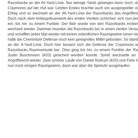
Razorbacks an der 44-Yard-Linie. Nur wenige Yards gelangen dann noch, d
Claymores auf der Hut war. Letzten Endes brachte auch ein ausgespielter vi
Erfolg und so wechselt an der 48-Yard-Linie der Razorbacks das Angriffsr
Doch nach dem Anfangsfeuerwerk des ersten Viertels schlichen sich nun be
ein, bis hin zu einem Fumble. Der Ball wurde von den Razorbacks erobert
wechselt wieder. Zweimal mussten die Razorbacks bis in einen vierten Versu
und schafften jedes Mal wieder mit einem ordentlichen Raumgewinn einen ne
hatte die Chemnitzer Defense noch kein geeignetes Mittel gefunden. So sta
an der 9-Yard-Linie. Doch hier besann sich die Defense der Claymores 
Razorbacks Raumverluste bei. Dies ging bis hin zu einem Fumble der Ra
Justin Buschmann (#33) gesichert werden konnte. Somit wechselte an 
Angriffsrecht wieder. Zwei schöne Läufe von Daniel Kislicyn (#20) und Felix
nun noch einigen Raumgewinn, dann war aber die Spieluhr ausgelaufen.