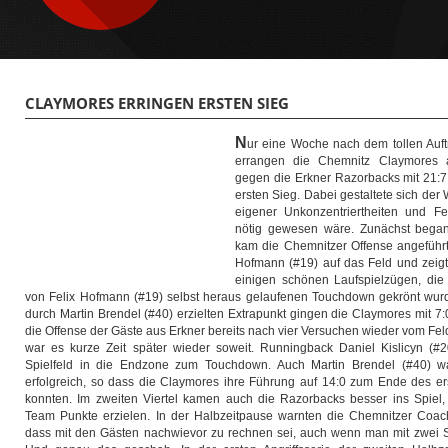
CLAYMORES ERRINGEN ERSTEN SIEG
N
ur eine Woche nach dem tollen Auftr
errangen die Chemnitz Claymores
gegen die Erkner Razorbacks mit 21:7 (
ersten Sieg. Dabei gestaltete sich de
eigener Unkonzentriertheiten und Feh
nötig gewesen wäre. Zunächst begann
kam die Chemnitzer Offense angeführt
Hofmann (#19) auf das Feld und zeigte
einigen schönen Laufspielzügen, di
von Felix Hofmann (#19) selbst heraus gelaufenen Touchdown gekrönt wu
durch Martin Brendel (#40) erzielten Extrapunkt gingen die Claymores mit 
die Offense der Gäste aus Erkner bereits nach vier Versuchen wieder vom Fel
war es kurze Zeit später wieder soweit. Runningback Daniel Kislicyn (#2
Spielfeld in die Endzone zum Touchdown. Auch Martin Brendel (#40) w
erfolgreich, so dass die Claymores ihre Führung auf 14:0 zum Ende des er
konnten. Im zweiten Viertel kamen auch die Razorbacks besser ins Spiel, 
Team Punkte erzielen. In der Halbzeitpause warnten die Chemnitzer Coach
dass mit den Gästen nachwievor zu rechnen sei, auch wenn man mit zwei Sc