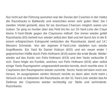
Nur nicht auf der Führung ausruhen war die Devise der Coaches in der Halb
die Razorbacks in Ballbesitz und erwischten einen sehr guten Start. Sie 
zweiten Viertel gemerkt, dass für sie durchaus Chancen möglich waren und
nutzen. So ging es munter über das Feld bis hin zur 33-Yard-Linie der Cla
kleine 5-Yard-Strafe gegen die Claymores mithalf. Der immer wieder gefäh
Razorbacks (#3) behielt nun wieder selbst den Ball und lief durch bis in di
einem erfolgreichem Extrapunkt verkürzten die Razorbacks damit auf 14:
Messers Schneide. Von der eigenen 8-Yard-Linie starteten nun wiede
Angriffsserie. Ein Yard für Daniel Kislicyn (#20) und ein neuer erster 
gegnerischen Hälfte durch Felix Hofmann (#19) waren die erste Beute. Weiter
wieder auf das Konto von Felix Hofmann (#19) und drei Yards verbuchte Dan
sich. Dann folgte ein Fumble, welches von Felix Hofmann (#19) aber selbst
einige Yards Raumgewinn umgewandelt werden konnte, doch machte eine 10
Claymores den Raumgewinn wieder zunichte. Sechs Yards lief dann noch einm
heraus. Im ausgespielen vierten Versuch reichte es dann aber nicht mehr
Versuch und so bekamen die Razorbacks an der 31-Yard-Linie wieder das Ang
Defense der Claymores wieder rechtzeitig zur Stelle und verhindert
Razorbacks.