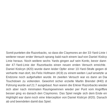
Somit punteten die Razorbacks, so dass die Claymores an der 33-Yard-Linie i
weiterer neuer erster Versuch sprang bald nach einem lauf von Daniel Kislicy
Linie heraus. Noch weitere sechs Yards gingen auf sein Konto, bevor dann 
der 47-Yard-Linie der Razorbacks einen neuen ersten Versuch erreichte
Daniel Kislicyn (#20) wurde dann leider Opfer einer 10-Yard-Strafe gegen 
verharrte man dort, bis Felix Hofmann (#19) zu einem weiten Lauf ansetzte un
Endzone noch aufgehalten wurde. Im zweiten Versuch war es dann an Dan
Touchdown zu vollenden. Gewohnt sicher erzielte Martin Brendel (#40) 
Führung wurde auf 21:7 ausgebaut. Nun waren die Erkner Razorbacks wieder
sich aber nach minimalen Raumgewinnen wieder per Punt vom Angriffsrec
besser ging es danach den Claymores. Das Spiel neigte sich dem Ende ent
Highlight war dann noch eine Interception von Daniel Kislicyn (#20). Danac
ab und beendeten damit das Spiel.