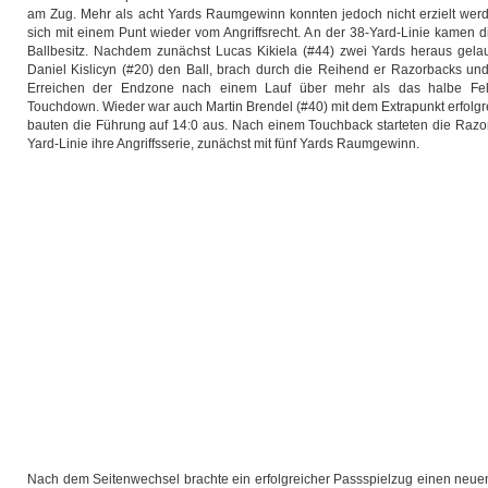
am Zug. Mehr als acht Yards Raumgewinn konnten jedoch nicht erzielt werd
sich mit einem Punt wieder vom Angriffsrecht. An der 38-Yard-Linie kamen 
Ballbesitz. Nachdem zunächst Lucas Kikiela (#44) zwei Yards heraus gel
Daniel Kislicyn (#20) den Ball, brach durch die Reihend er Razorbacks un
Erreichen der Endzone nach einem Lauf über mehr als das halbe Fel
Touchdown. Wieder war auch Martin Brendel (#40) mit dem Extrapunkt erfolg
bauten die Führung auf 14:0 aus. Nach einem Touchback starteten die Razo
Yard-Linie ihre Angriffsserie, zunächst mit fünf Yards Raumgewinn.
Nach dem Seitenwechsel brachte ein erfolgreicher Passspielzug einen neuen