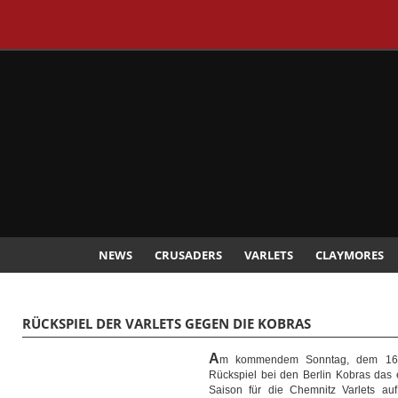
CHEMNITZ CRUSADERS
NEWS
CRUSADERS
VARLETS
CLAYMORES
RÜCKSPIEL DER VARLETS GEGEN DIE KOBRAS
A
m kommendem Sonntag, dem 16. 
Rückspiel bei den Berlin Kobras das 
Saison für die Chemnitz Varlets a