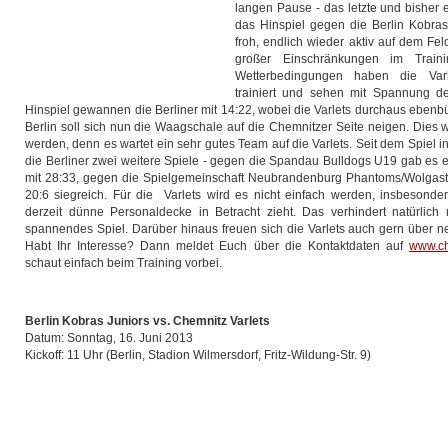
langen Pause - das letzte und bisher 
das Hinspiel gegen die Berlin Kobras
froh, endlich wieder aktiv auf dem Fel
großer Einschränkungen im Traini
Wetterbedingungen haben die Varle
trainiert und sehen mit Spannung d
Hinspiel gewannen die Berliner mit 14:22, wobei die Varlets durchaus ebenb
Berlin soll sich nun die Waagschale auf die Chemnitzer Seite neigen. Dies wi
werden, denn es wartet ein sehr gutes Team auf die Varlets. Seit dem Spiel i
die Berliner zwei weitere Spiele - gegen die Spandau Bulldogs U19 gab es 
mit 28:33, gegen die Spielgemeinschaft Neubrandenburg Phantoms/Wolgast
20:6 siegreich. Für die Varlets wird es nicht einfach werden, insbeson
derzeit dünne Personaldecke in Betracht zieht. Das verhindert natürlich
spannendes Spiel. Darüber hinaus freuen sich die Varlets auch gern über n
Habt Ihr Interesse? Dann meldet Euch über die Kontaktdaten auf
www.ch
schaut einfach beim Training vorbei.
Berlin Kobras Juniors vs. Chemnitz Varlets
Datum: Sonntag, 16. Juni 2013
Kickoff: 11 Uhr (Berlin, Stadion Wilmersdorf, Fritz-Wildung-Str. 9)